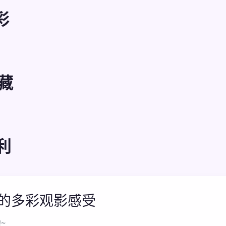
彩
藏
利
你的多彩观影感受
~