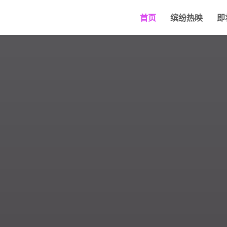
首页
缤纷热映
即