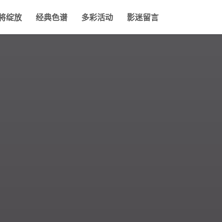
将绽放
经典色谱
多彩活动
影迷留言